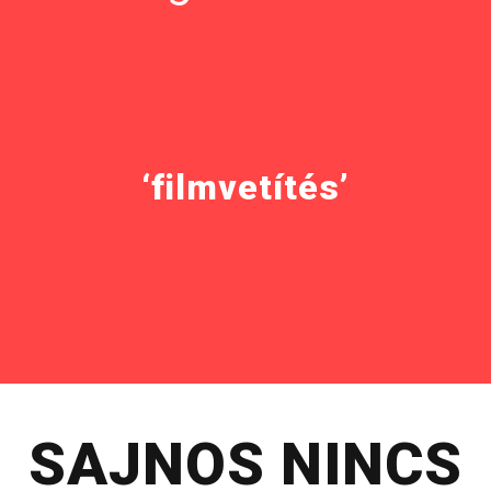
‘filmvetítés’
SAJNOS NINCS