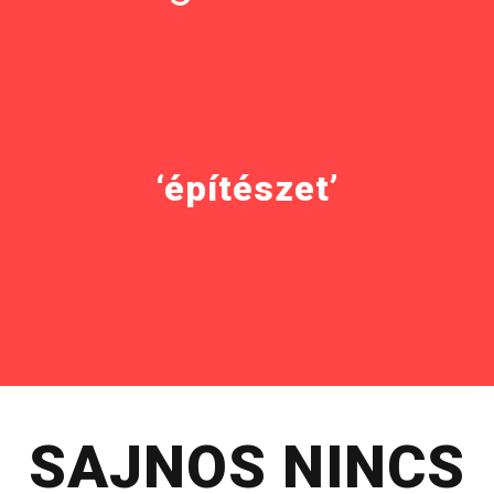
‘építészet’
SAJNOS NINCS