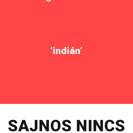
‘indián’
SAJNOS NINCS