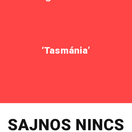
‘Tasmánia’
SAJNOS NINCS