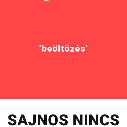
‘beöltözés’
SAJNOS NINCS