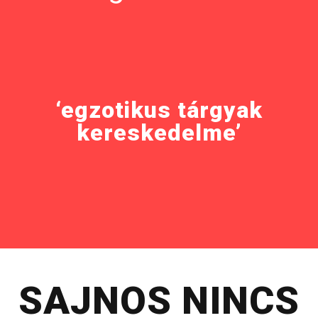
‘egzotikus tárgyak
kereskedelme’
SAJNOS NINCS