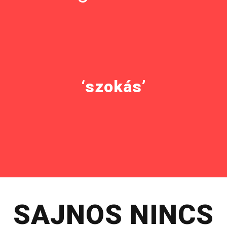
‘szokás’
SAJNOS NINCS