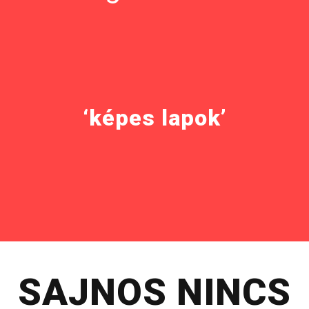
‘képes lapok’
SAJNOS NINCS