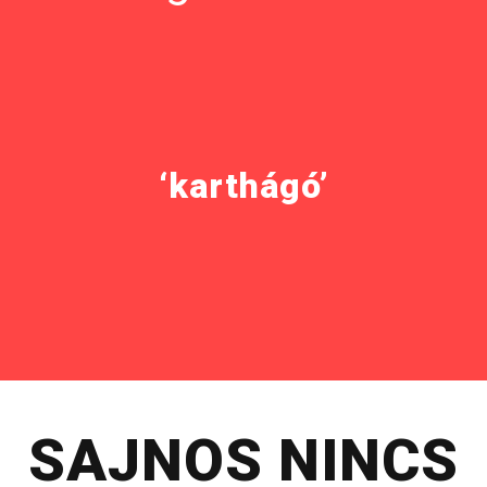
‘karthágó’
SAJNOS NINCS